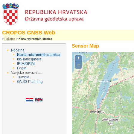
CROPOS GNSS Web
>
Početna
>
Karta referentnih stanica
Sensor Map
Početna
Karta referentnih stanica
+
I95 Ionosphere
IRIM/GRIM
−
Login
Vanjske poveznice
Trimble
GNSS Planning